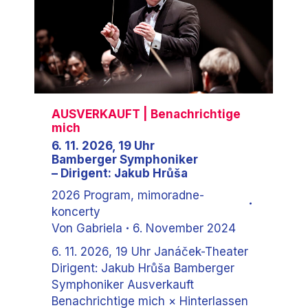
AUSVERKAUFT
| Benachrichtige
mich
6. 11. 2026, 19 Uhr
Bamberger Symphoniker
– Dirigent: Jakub Hrůša
2026 Program
,
mimoradne-
koncerty
Von
Gabriela
6. November 2024
6. 11. 2026, 19 Uhr Janáček-Theater
Dirigent: Jakub Hrůša Bamberger
Symphoniker Ausverkauft
Benachrichtige mich × Hinterlassen