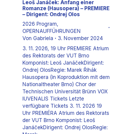
Leoš Janáček: Anfang einer
Romanze (Hausopera) – PREMIERE
– Dirigent: Ondrej Olos
2026 Program
,
OPERNAUFFÜHRUNGEN
Von
Gabriela
3. November 2024
3. 11. 2026, 19 Uhr PREMIERE Atrium
des Rektorats der VUT Brno
Komponist: Leoš JanáčekDirigent:
Ondrej OlosRegie: Marek Řihák
Hausopera (in Koproduktion mit dem
Nationaltheater Brno) Chor der
Technischen Universität Brünn VOX
IUVENALIS Tickets Letzte
verfügbare Tickets 3. 11. 2026 19
Uhr PREMIÉRA Atrium des Rektorats
der VUT Brno Komponist: Leoš
JanáčekDirigent: Ondrej OlosRegie: