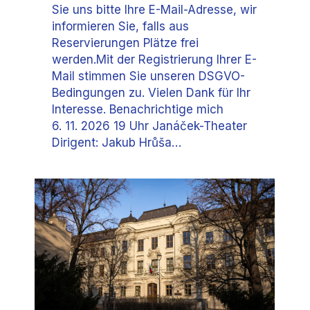
Sie uns bitte Ihre E-Mail-Adresse, wir
informieren Sie, falls aus
Reservierungen Plätze frei
werden.Mit der Registrierung Ihrer E-
Mail stimmen Sie unseren DSGVO-
Bedingungen zu. Vielen Dank für Ihr
Interesse. Benachrichtige mich
6. 11. 2026 19 Uhr Janáček-Theater
Dirigent: Jakub Hrůša…