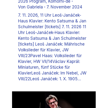
2026 Program
,
Komorni-de
Von
Gabriela
7. November 2024
7. 11. 2026, 11 Uhr Leoš-Janáček-
Haus Klavier: Kento Satsuma & Jan
Schulmeister [tickets] 7. 11. 2026 11
Uhr Leoš-Janáček-Haus Klavier:
Kento Satsuma & Jan Schulmeister
[tickets] Leoš Janáček: Mährische
Volkslieder für Klavier, JW
VIII/23Pavel Haas: Volkslieder für
Klavier, HW VII/14Václav Kaprál:
Miniaturen, fünf Stücke für
KlavierLeoš Janáček: Im Nebel, JW
VIII/22Leoš Janáček: 1. X. 1905…