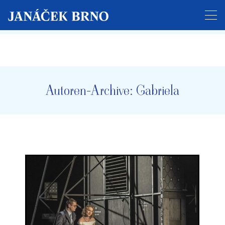
Der Ticketverkauf für das gesamte Festival hat
begonnen!
Autoren-Archive:
Gabriela