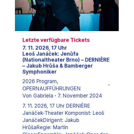
Letzte verfügbare Tickets
7. 11. 2026, 17 Uhr
Leoš Janáček: Jenůfa
(Nationaltheater Brno) – DERNIÈRE
– Jakub Hrůša & Bamberger
Symphoniker
2026 Program
,
OPERNAUFFÜHRUNGEN
Von
Gabriela
7. November 2024
7. 11. 2026, 17 Uhr DERNIÈRE
Janáček-Theater Komponist: Leoš
JanáčekDirigent: Jakub
HrůšaRegie: Martin