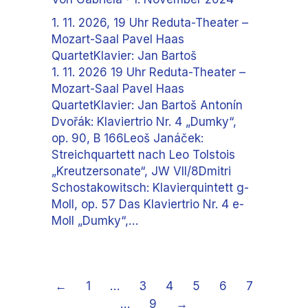
1. 11. 2026, 19 Uhr Reduta-Theater –
Mozart-Saal Pavel Haas
QuartetKlavier: Jan Bartoš
1. 11. 2026 19 Uhr Reduta-Theater –
Mozart-Saal Pavel Haas
QuartetKlavier: Jan Bartoš Antonín
Dvořák: Klaviertrio Nr. 4 „Dumky“,
op. 90, B 166Leoš Janáček:
Streichquartett nach Leo Tolstois
„Kreutzersonate“, JW VII/8Dmitri
Schostakowitsch: Klavierquintett g-
Moll, op. 57 Das Klaviertrio Nr. 4 e-
Moll „Dumky“,…
←
1
…
3
4
5
6
7
…
9
→