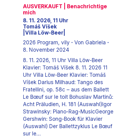
AUSVERKAUFT
| Benachrichtige
mich
8. 11. 2026, 11 Uhr
Tomáš Víšek
|Villa Löw-Beer|
2026 Program
,
vily
Von
Gabriela
8. November 2024
8. 11. 2026, 11 Uhr Villa Löw-Beer
Klavier: Tomáš Víšek 8. 11. 2026 11
Uhr Villa Löw-Beer Klavier: Tomáš
Víšek Darius Milhaud: Tango des
Fratellini, op. 58c – aus dem Ballett
Le Bœuf sur le toit Bohuslav Martinů:
Acht Präludien, H. 181 (Auswahl)Igor
Strawinsky: Piano-Rag-MusicGeorge
Gershwin: Song-Book für Klavier
(Auswahl) Der Ballettzyklus Le Bœuf
sur le…