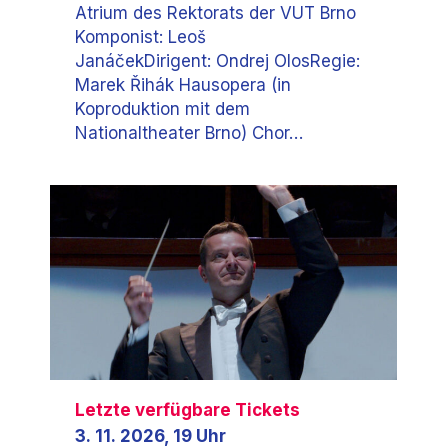
Atrium des Rektorats der VUT Brno
Komponist: Leoš
JanáčekDirigent: Ondrej OlosRegie:
Marek Řihák Hausopera (in
Koproduktion mit dem
Nationaltheater Brno) Chor…
Letzte verfügbare Tickets
3. 11. 2026, 19 Uhr