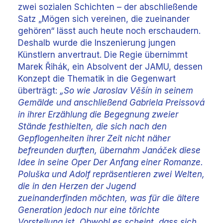
zwei sozialen Schichten – der abschließende
Satz „Mögen sich vereinen, die zueinander
gehören“ lässt auch heute noch erschaudern.
Deshalb wurde die Inszenierung jungen
Künstlern anvertraut. Die Regie übernimmt
Marek Řihák, ein Absolvent der JAMU, dessen
Konzept die Thematik in die Gegenwart
überträgt:
„So wie Jaroslav Věšín in seinem
Gemälde und anschließend Gabriela Preissová
in ihrer Erzählung die Begegnung zweier
Stände festhielten, die sich nach den
Gepflogenheiten ihrer Zeit nicht näher
befreunden durften, übernahm Janáček diese
Idee in seine Oper Der Anfang einer Romanze.
Poluška und Adolf repräsentieren zwei Welten,
die in den Herzen der Jugend
zueinanderfinden möchten, was für die ältere
Generation jedoch nur eine törichte
Vorstellung ist. Obwohl es scheint, dass sich