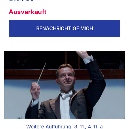
Ausverkauft
BENACHRICHTIGE MICH
Weitere Aufführung:
3. 11.
,
4. 11.
a