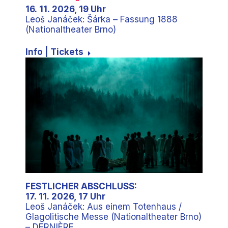
16. 11. 2026, 19 Uhr
Leoš Janáček: Šárka – Fassung 1888
(Nationaltheater Brno)
Info | Tickets
FESTLICHER ABSCHLUSS:
17. 11. 2026, 17 Uhr
Leoš Janáček: Aus einem Totenhaus /
Glagolitische Messe (Nationaltheater Brno)
– DERNIÈRE