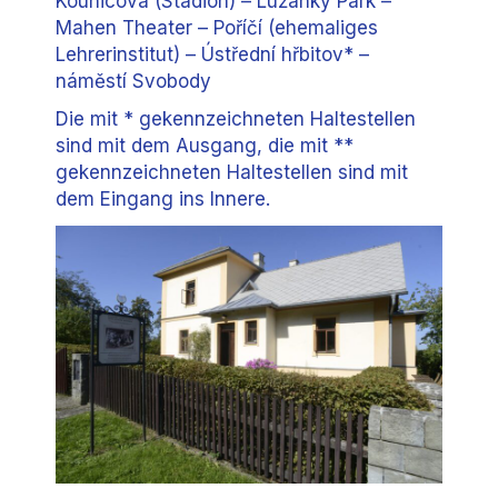
Kounicova (Stadion) – Lužánky Park –
Mahen Theater – Poříčí (ehemaliges
Lehrerinstitut) – Ústřední hřbitov* –
náměstí Svobody
Die mit * gekennzeichneten Haltestellen
sind mit dem Ausgang, die mit **
gekennzeichneten Haltestellen sind mit
dem Eingang ins Innere.