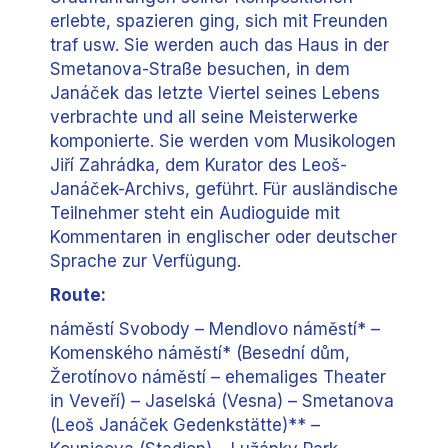
erlebte, spazieren ging, sich mit Freunden
traf usw. Sie werden auch das Haus in der
Smetanova-Straße besuchen, in dem
Janáček das letzte Viertel seines Lebens
verbrachte und all seine Meisterwerke
komponierte. Sie werden vom Musikologen
Jiří Zahrádka, dem Kurator des Leoš-
Janáček-Archivs, geführt. Für ausländische
Teilnehmer steht ein Audioguide mit
Kommentaren in englischer oder deutscher
Sprache zur Verfügung.
Route:
náměstí Svobody – Mendlovo náměstí* –
Komenského náměstí* (Besední dům,
Žerotínovo náměstí – ehemaliges Theater
in Veveří) – Jaselská (Vesna) – Smetanova
(Leoš Janáček Gedenkstätte)** –