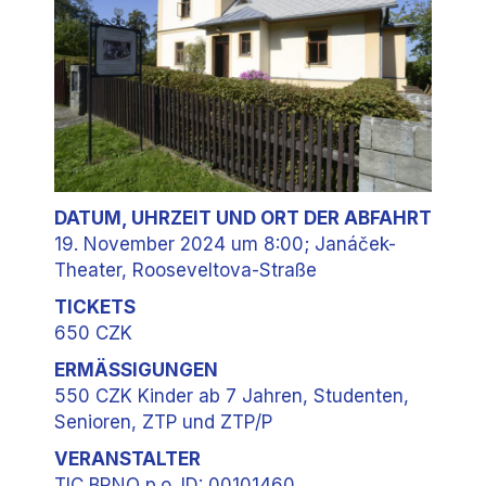
DATUM, UHRZEIT UND ORT DER ABFAHRT
19. November 2024 um 8:00; Janáček-
Theater, Rooseveltova-Straße
TICKETS
650 CZK
ERMÄSSIGUNGEN
550 CZK Kinder ab 7 Jahren, Studenten,
Senioren, ZTP und ZTP/P
VERANSTALTER
TIC BRNO p.o. ID: 00101460