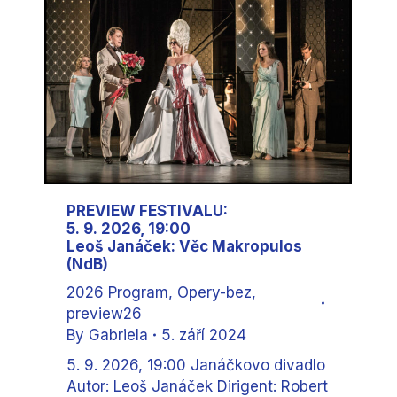
PREVIEW FESTIVALU:
5. 9. 2026, 19:00
Leoš Janáček: Věc Makropulos
(NdB)
2026 Program
,
Opery-bez
,
preview26
By
Gabriela
5. září 2024
5. 9. 2026, 19:00 Janáčkovo divadlo
Autor: Leoš Janáček Dirigent: Robert