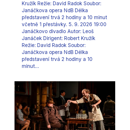
Kružík Režie: David Radok Soubor:
Janáčkova opera NdB Délka
představení trvá 2 hodiny a 10 minut
včetně 1 přestávky. 5. 9. 2026 19:00
Janáčkovo divadlo Autor: Leoš
Janáček Dirigent: Robert Kružík
Režie: David Radok Soubor:
Janáčkova opera NdB Délka
představení trvá 2 hodiny a 10
minut…