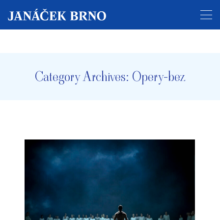
Prodej vstupenek na celý festival byl zahájen!
Category Archives:
Opery-bez