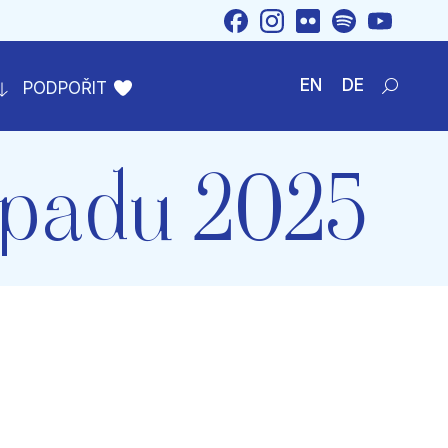
EN
DE
PODPOŘIT
Search:
topadu 2025