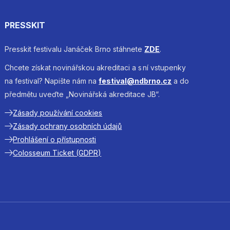
PRESSKIT
Presskit festivalu Janáček Brno stáhnete
ZDE
.
Chcete získat novinářskou akreditaci a s ní vstupenky
na festival? Napište nám na
festival@ndbrno.cz
a do
předmětu uveďte „Novinářská akreditace JB“.
Zásady používání cookies
Zásady ochrany osobních údajů
Prohlášení o přístupnosti
Colosseum Ticket (GDPR)