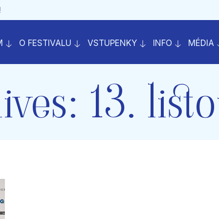
!
M
O FESTIVALU
VSTUPENKY
INFO
MÉDIA
ives:
13. lis